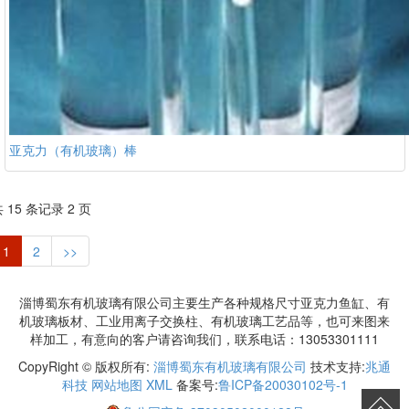
亚克力（有机玻璃）棒
 15 条记录 2 页
1
2
>>
淄博蜀东有机玻璃有限公司主要生产各种规格尺寸亚克力鱼缸、有
机玻璃板材、工业用离子交换柱、有机玻璃工艺品等，也可来图来
样加工，有意向的客户请咨询我们，联系电话：13053301111
CopyRight © 版权所有:
淄博蜀东有机玻璃有限公司
技术支持:
兆通
科技
网站地图
XML
备案号:
鲁ICP备20030102号-1