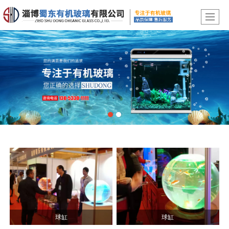
球缸
球缸