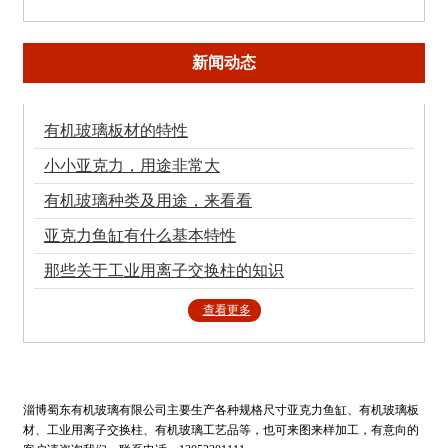
新闻动态
有机玻璃板材的特性
小小亚克力，用途非常大
有机玻璃种类及用途，来看看
亚克力鱼缸有什么基本特性
那些关于工业用离子交换柱的知识
查看更多
淄博蜀东有机玻璃有限公司主要生产各种规格尺寸亚克力鱼缸、有机玻璃板
材、工业用离子交换柱、有机玻璃工艺品等，也可来图来样加工，有意向的