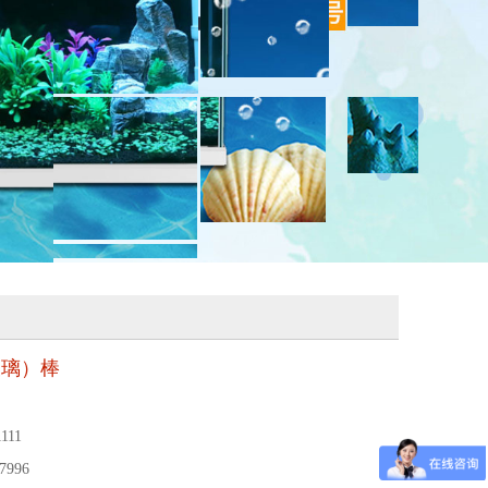
玻璃）棒
111
7996