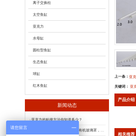
- 亚克力（有机玻璃）管
离子交换柱
- 亚克力（有机玻璃）棒
太空鱼缸
- 亚克力（有机玻璃）板
亚克力
水母缸
圆柱型鱼缸
生态鱼缸
球缸
上一条：
亚
红木鱼缸
关键词：
亚
产品介绍
新闻动态
亚克力的粘接方法你知道多少？
请您留言
亚克力管，亚克力盒，亚克力有机玻璃罩，蜀东
相关推荐