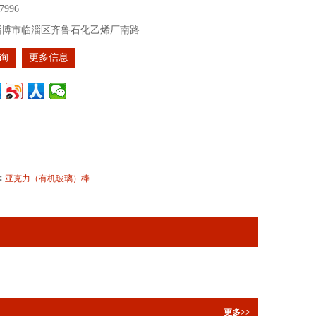
7996
淄博市临淄区齐鲁石化乙烯厂南路
询
更多信息
：
亚克力（有机玻璃）棒
更多>>