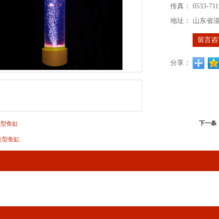
传真：
0533-711
地址：
山东省
留言咨
分享：
下一条
柱型鱼缸
柱型鱼缸