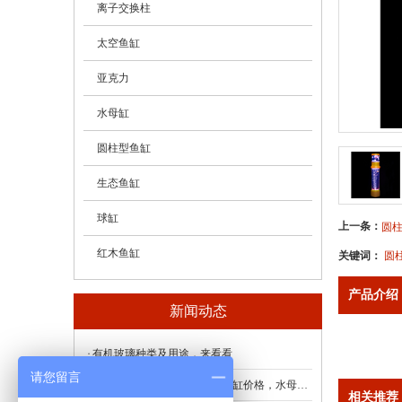
- 亚克力（有机玻璃）管
离子交换柱
- 亚克力（有机玻璃）棒
太空鱼缸
- 亚克力（有机玻璃）板
亚克力
水母缸
圆柱型鱼缸
生态鱼缸
球缸
上一条：
圆
红木鱼缸
关键词：
圆
产品介绍
新闻动态
有机玻璃种类及用途，来看看
请您留言
迷你水母缸——找蜀东，水母缸价格，水母缸厂家
相关推荐