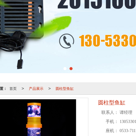
置：
首页
产品展示
圆柱型鱼缸
>
>
圆柱型鱼缸
联系人：
谭经理
手机：
13053301
座机：
0533-711