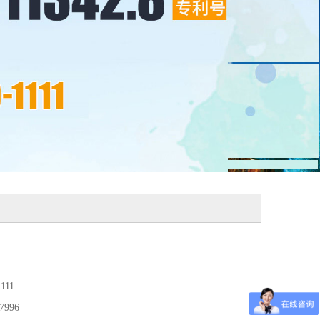
111
7996