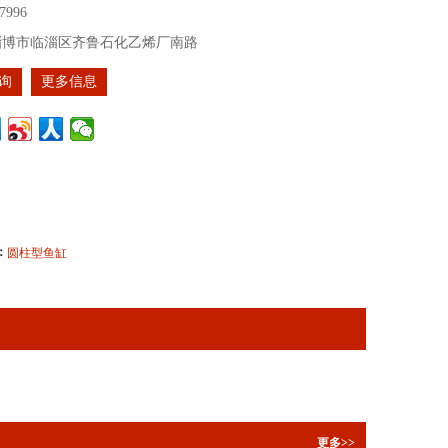
7996
淄博市临淄区齐鲁石化乙烯厂南路
询
更多信息
：
圆柱型鱼缸
更多>>