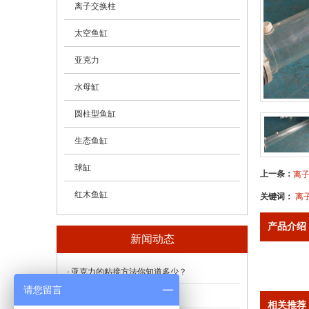
- 亚克力（有机玻璃）管
离子交换柱
- 亚克力（有机玻璃）棒
太空鱼缸
- 亚克力（有机玻璃）板
亚克力
水母缸
圆柱型鱼缸
生态鱼缸
球缸
上一条：
离
红木鱼缸
关键词：
离
产品介绍
新闻动态
亚克力的粘接方法你知道多少？
请您留言
有机玻璃板材的特性
相关推荐