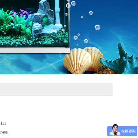
111
7996