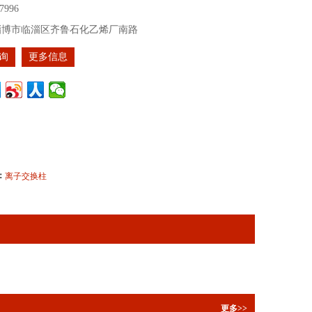
7996
淄博市临淄区齐鲁石化乙烯厂南路
询
更多信息
：
离子交换柱
更多>>