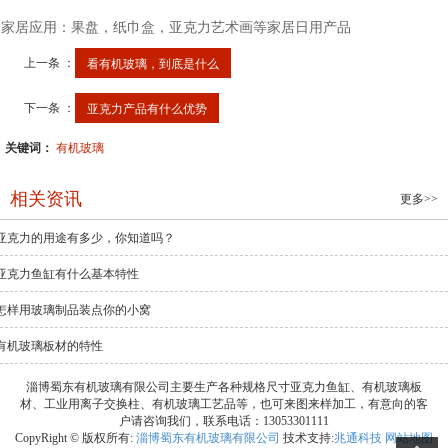
7.家居应用：果盘，纸巾盒，亚克力艺术画等家居日用产品
上一条 ：
看有机玻璃，到底是什么
下一条 ：
亚克力产品有什么优势
关键词：
有机玻璃
相关资讯
更多>>
亚克力的用途有多少，你知道吗？
亚克力鱼缸有什么基本特性
怎样用玻璃制品装点你的小窝
有机玻璃板材的特性
淄博蜀东有机玻璃有限公司主要生产各种规格尺寸亚克力鱼缸、有机玻璃板
材、工业用离子交换柱、有机玻璃工艺品等，也可来图来样加工，有意向的客
户请咨询我们，联系电话：13053301111
CopyRight © 版权所有:
淄博蜀东有机玻璃有限公司
技术支持:
兆通科技
网站地图